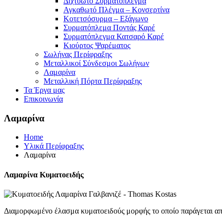
Διχτυωτό Συρματόπλεγμα
Αγκαθωτό Πλέγμα – Κονσερτίνα
Κοτετσόσυρμα – Εξάγωνο
Συρματόπλεμα Ποντάς Καρέ
Συρματόπλεγμα Κατσαρό Καρέ
Κιούρτος Ψαρέματος
Σωλήνας Περίφραξης
Μεταλλικοί Σύνδεσμοι Σωλήνων
Λαμαρίνα
Μεταλλική Πόρτα Περίφραξης
Τα Έργα μας
Επικοινωνία
Λαμαρίνα
Home
Υλικά Περίφραξης
Λαμαρίνα
Λαμαρίνα Κυματοειδής
Διαμορφωμένο έλασμα κυματοειδούς μορφής το οποίο παράγεται απ