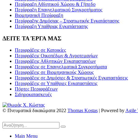
Περίφραξη Αθλητικού Χώρου & Γήπεδο
Περίφραξη Επαγγελματικού Συγκροτήματος
Βιομηχανική Περίφραξη
Περίφραξης Δημόσιας – Στρατιωτικής Εγκατάστασης
Περίφραξη Υπαίθριας Εγκατάστασης
ΔΕΙΤΕ ΤΑ ΈΡΓΑ ΜΑΣ
Περιφράξεις σε Κατοικίες
Περιφράξεις Οικοπέδων & Αγροτεμαχίων
Περιφράξεις Αθλητικών Εγκαταστασέων
Περιφράξεις σε Επαγγελματικά Συγκροτήματα
Περιφράξεις σε Βιομηχανικούς Χώρους
Περιφράξεις σε Δημόσιες & Στρατιωτικές Εγκαταστάσεις
Περιφράξεις σε Υπαίθριες Εγκαταστάσεις
Πόρτες Περιφράξεων
Σιδηροκατασκευές
© Πνευματικά δικαιώματα 2022
Thomas Kostas
| Powered by
Agile
Main Menu