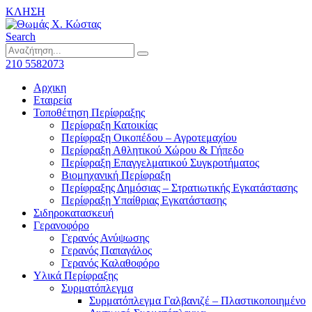
ΚΛΗΣΗ
Search
210 5582073
Αρχικη
Εταιρεία
Τοποθέτηση Περίφραξης
Περίφραξη Κατοικίας
Περίφραξη Οικοπέδου – Αγροτεμαχίου
Περίφραξη Αθλητικού Χώρου & Γήπεδο
Περίφραξη Επαγγελματικού Συγκροτήματος
Βιομηχανική Περίφραξη
Περίφραξης Δημόσιας – Στρατιωτικής Εγκατάστασης
Περίφραξη Υπαίθριας Εγκατάστασης
Σιδηροκατασκευή
Γερανοφόρο
Γερανός Ανύψωσης
Γερανός Παπαγάλος
Γερανός Καλαθοφόρο
Υλικά Περίφραξης
Συρματόπλεγμα
Συρματόπλεγμα Γαλβανιζέ – Πλαστικοποιημένο