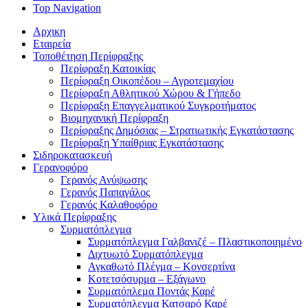
Top Navigation
Αρχικη
Εταιρεία
Τοποθέτηση Περίφραξης
Περίφραξη Κατοικίας
Περίφραξη Οικοπέδου – Αγροτεμαχίου
Περίφραξη Αθλητικού Χώρου & Γήπεδο
Περίφραξη Επαγγελματικού Συγκροτήματος
Βιομηχανική Περίφραξη
Περίφραξης Δημόσιας – Στρατιωτικής Εγκατάστασης
Περίφραξη Υπαίθριας Εγκατάστασης
Σιδηροκατασκευή
Γερανοφόρο
Γερανός Ανύψωσης
Γερανός Παπαγάλος
Γερανός Καλαθοφόρο
Υλικά Περίφραξης
Συρματόπλεγμα
Συρματόπλεγμα Γαλβανιζέ – Πλαστικοποιημένο
Διχτυωτό Συρματόπλεγμα
Αγκαθωτό Πλέγμα – Κονσερτίνα
Κοτετσόσυρμα – Εξάγωνο
Συρματόπλεμα Ποντάς Καρέ
Συρματόπλεγμα Κατσαρό Καρέ