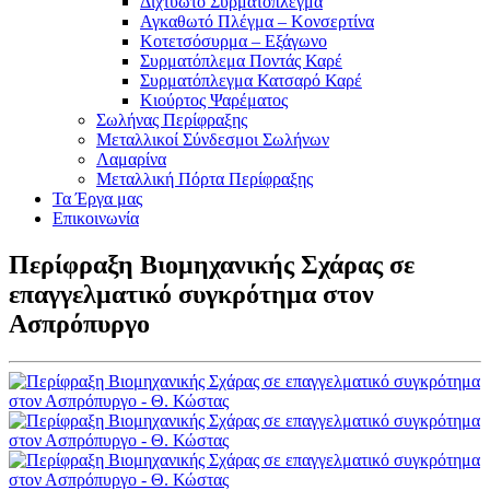
Διχτυωτό Συρματόπλεγμα
Αγκαθωτό Πλέγμα – Κονσερτίνα
Κοτετσόσυρμα – Εξάγωνο
Συρματόπλεμα Ποντάς Καρέ
Συρματόπλεγμα Κατσαρό Καρέ
Κιούρτος Ψαρέματος
Σωλήνας Περίφραξης
Μεταλλικοί Σύνδεσμοι Σωλήνων
Λαμαρίνα
Μεταλλική Πόρτα Περίφραξης
Τα Έργα μας
Επικοινωνία
Περίφραξη Βιομηχανικής Σχάρας σε
επαγγελματικό συγκρότημα στον
Ασπρόπυργο