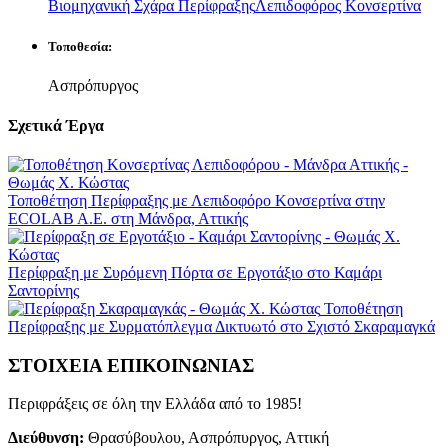
Βιομηχανική Σχάρα Περίφραξης
Λεπιδοφόρος Κονσερτίνα
Τοποθεσία:
Ασπρόπυργος
Σχετικά
Έργα
Τοποθέτηση Περίφραξης με Λεπιδοφόρο Κονσερτίνα στην
ECOLAB A.E. στη Μάνδρα, Αττικής
Περίφραξη με Συρόμενη Πόρτα σε Εργοτάξιο στο Καμάρι
Σαντορίνης
Τοποθέτηση
Περίφραξης με Συρματόπλεγμα Δικτυωτό στο Σχιστό Σκαραμαγκά
ΣΤΟΙΧΕΙΑ ΕΠΙΚΟΙΝΩΝΙΑΣ
Περιφράξεις σε όλη την Ελλάδα από το 1985!
Διεύθυνση:
Θρασύβουλου, Ασπρόπυργος, Αττική