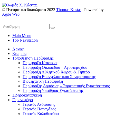
© Πνευματικά δικαιώματα 2022
Thomas Kostas
| Powered by
Agile Web
Main Menu
Top Navigation
Αρχικη
Εταιρεία
Τοποθέτηση Περίφραξης
Περίφραξη Κατοικίας
Περίφραξη Οικοπέδου – Αγροτεμαχίου
Περίφραξη Αθλητικού Χώρου & Γήπεδο
Περίφραξη Επαγγελματικού Συγκροτήματος
Βιομηχανική Περίφραξη
Περίφραξης Δημόσιας – Στρατιωτικής Εγκατάστασης
Περίφραξη Υπαίθριας Εγκατάστασης
Σιδηροκατασκευή
Γερανοφόρο
Γερανός Ανύψωσης
Γερανός Παπαγάλος
Γερανός Καλαθοφόρο