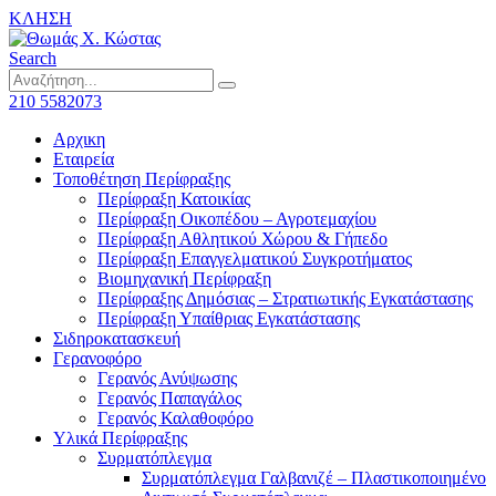
ΚΛΗΣΗ
Search
210 5582073
Αρχικη
Εταιρεία
Τοποθέτηση Περίφραξης
Περίφραξη Κατοικίας
Περίφραξη Οικοπέδου – Αγροτεμαχίου
Περίφραξη Αθλητικού Χώρου & Γήπεδο
Περίφραξη Επαγγελματικού Συγκροτήματος
Βιομηχανική Περίφραξη
Περίφραξης Δημόσιας – Στρατιωτικής Εγκατάστασης
Περίφραξη Υπαίθριας Εγκατάστασης
Σιδηροκατασκευή
Γερανοφόρο
Γερανός Ανύψωσης
Γερανός Παπαγάλος
Γερανός Καλαθοφόρο
Υλικά Περίφραξης
Συρματόπλεγμα
Συρματόπλεγμα Γαλβανιζέ – Πλαστικοποιημένο