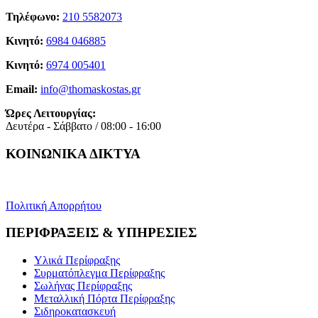
Τηλέφωνο:
210 5582073
Κινητό:
6984 046885
Κινητό:
6974 005401
Email:
info@thomaskostas.gr
Ώρες Λειτουργίας:
Δευτέρα - Σάββατο / 08:00 - 16:00
ΚΟΙΝΩΝΙΚΑ ΔΙΚΤΥΑ
Πολιτική Απορρήτου
ΠΕΡΙΦΡΑΞΕΙΣ & ΥΠΗΡΕΣΙΕΣ
Υλικά Περίφραξης
Συρματόπλεγμα Περίφραξης
Σωλήνας Περίφραξης
Μεταλλική Πόρτα Περίφραξης
Σιδηροκατασκευή