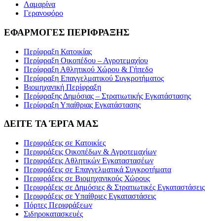
Λαμαρίνα
Γερανοφόρο
ΕΦΑΡΜΟΓΕΣ ΠΕΡΙΦΡΑΞΗΣ
Περίφραξη Κατοικίας
Περίφραξη Οικοπέδου – Αγροτεμαχίου
Περίφραξη Αθλητικού Χώρου & Γήπεδο
Περίφραξη Επαγγελματικού Συγκροτήματος
Βιομηχανική Περίφραξη
Περίφραξης Δημόσιας – Στρατιωτικής Εγκατάστασης
Περίφραξη Υπαίθριας Εγκατάστασης
ΔΕΙΤΕ ΤΑ ΈΡΓΑ ΜΑΣ
Περιφράξεις σε Κατοικίες
Περιφράξεις Οικοπέδων & Αγροτεμαχίων
Περιφράξεις Αθλητικών Εγκαταστασέων
Περιφράξεις σε Επαγγελματικά Συγκροτήματα
Περιφράξεις σε Βιομηχανικούς Χώρους
Περιφράξεις σε Δημόσιες & Στρατιωτικές Εγκαταστάσεις
Περιφράξεις σε Υπαίθριες Εγκαταστάσεις
Πόρτες Περιφράξεων
Σιδηροκατασκευές