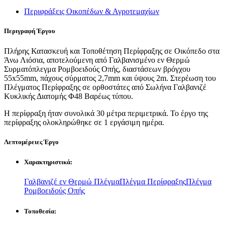
Περιφράξεις Οικοπέδων & Αγροτεμαχίων
Περιγραφή
Έργου
Πλήρης Κατασκευή και Τοποθέτηση Περίφραξης σε Οικόπεδο στα
Άνω Λιόσια, αποτελούμενη από Γαλβανισμένο εν Θερμώ
Συρματόπλεγμα Ρομβοειδούς Οπής, διαστάσεων βρόγχου
55x55mm, πάχους σύρματος 2,7mm και ύψους 2m. Στερέωση του
Πλέγματος Περίφραξης σε ορθοστάτες από Σωλήνα Γαλβανιζέ
Κυκλικής Διατομής Φ48 Βαρέως τύπου.
Η περίφραξη ήταν συνολικά 30 μέτρα περιμετρικά. Το έργο της
περίφραξης ολοκληρώθηκε σε 1 εργάσιμη ημέρα.
Λεπτομέρειες
Έργο
Χαρακτηριστικά:
Γαλβανιζέ εν Θερμώ Πλέγμα
Πλέγμα Περίφραξης
Πλέγμα
Ρομβοειδούς Οπής
Τοποθεσία: