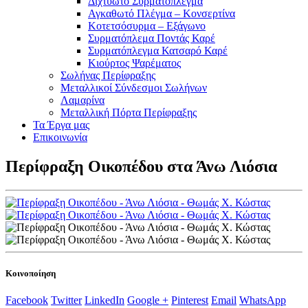
Διχτυωτό Συρματόπλεγμα
Αγκαθωτό Πλέγμα – Κονσερτίνα
Κοτετσόσυρμα – Εξάγωνο
Συρματόπλεμα Ποντάς Καρέ
Συρματόπλεγμα Κατσαρό Καρέ
Κιούρτος Ψαρέματος
Σωλήνας Περίφραξης
Μεταλλικοί Σύνδεσμοι Σωλήνων
Λαμαρίνα
Μεταλλική Πόρτα Περίφραξης
Τα Έργα μας
Επικοινωνία
Περίφραξη Οικοπέδου στα Άνω Λιόσια
Κοινοποίηση
Facebook
Twitter
LinkedIn
Google +
Pinterest
Email
WhatsApp