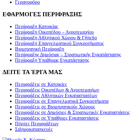
Γερανοφόρο
ΕΦΑΡΜΟΓΕΣ ΠΕΡΙΦΡΑΞΗΣ
Περίφραξη Κατοικίας
Περίφραξη Οικοπέδου – Αγροτεμαχίου
Περίφραξη Αθλητικού Χώρου & Γήπεδο
Περίφραξη Επαγγελματικού Συγκροτήματος
Βιομηχανική Περίφραξη
Περίφραξης Δημόσιας – Στρατιωτικής Εγκατάστασης
Περίφραξη Υπαίθριας Εγκατάστασης
ΔΕΙΤΕ ΤΑ ΈΡΓΑ ΜΑΣ
Περιφράξεις σε Κατοικίες
Περιφράξεις Οικοπέδων & Αγροτεμαχίων
Περιφράξεις Αθλητικών Εγκαταστασέων
Περιφράξεις σε Επαγγελματικά Συγκροτήματα
Περιφράξεις σε Βιομηχανικούς Χώρους
Περιφράξεις σε Δημόσιες & Στρατιωτικές Εγκαταστάσεις
Περιφράξεις σε Υπαίθριες Εγκαταστάσεις
Πόρτες Περιφράξεων
Σιδηροκατασκευές