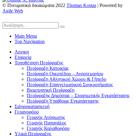
© Πνευματικά δικαιώματα 2022
Thomas Kostas
| Powered by
Agile Web
Main Menu
Top Navigation
Αρχικη
Εταιρεία
Τοποθέτηση Περίφραξης
Περίφραξη Κατοικίας
Περίφραξη Οικοπέδου – Αγροτεμαχίου
Περίφραξη Αθλητικού Χώρου & Γήπεδο
Περίφραξη Επαγγελματικού Συγκροτήματος
Βιομηχανική Περίφραξη
Περίφραξης Δημόσιας – Στρατιωτικής Εγκατάστασης
Περίφραξη Υπαίθριας Εγκατάστασης
Σιδηροκατασκευή
Γερανοφόρο
Γερανός Ανύψωσης
Γερανός Παπαγάλος
Γερανός Καλαθοφόρο
Υλικά Περίφραξης