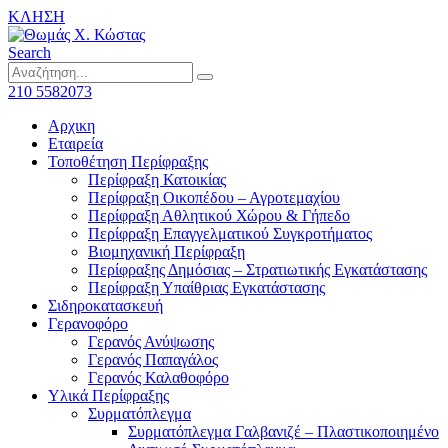
ΚΛΗΣΗ
Search
210 5582073
Αρχικη
Εταιρεία
Τοποθέτηση Περίφραξης
Περίφραξη Κατοικίας
Περίφραξη Οικοπέδου – Αγροτεμαχίου
Περίφραξη Αθλητικού Χώρου & Γήπεδο
Περίφραξη Επαγγελματικού Συγκροτήματος
Βιομηχανική Περίφραξη
Περίφραξης Δημόσιας – Στρατιωτικής Εγκατάστασης
Περίφραξη Υπαίθριας Εγκατάστασης
Σιδηροκατασκευή
Γερανοφόρο
Γερανός Ανύψωσης
Γερανός Παπαγάλος
Γερανός Καλαθοφόρο
Υλικά Περίφραξης
Συρματόπλεγμα
Συρματόπλεγμα Γαλβανιζέ – Πλαστικοποιημένο