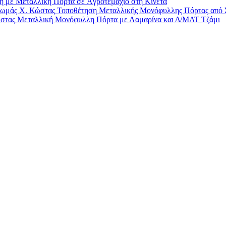
η με Μεταλλική Πόρτα σε Aγροτεμάχιο στη Κινέτα
Τοποθέτηση Μεταλλικής Μονόφυλλης Πόρτας από 
Μεταλλική Μονόφυλλη Πόρτα με Λαμαρίνα και Δ/ΜΑΤ Τζάμι