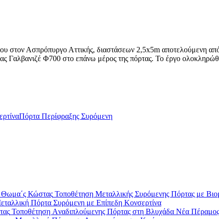
ου στον Ασπρόπυργο Αττικής, διαστάσεων 2,5x5m αποτελούμενη απ
ας Γαλβανιζέ Φ700 στο επάνω μέρος της πόρτας. Το έργο ολοκληρώθ
ερτίνα
Πόρτα Περίφραξης Συρόμενη
Τοποθέτηση Μεταλλικής Συρόμενης Πόρτας με Βιομ
εταλλική Πόρτα Συρόμενη με Επίπεδη Κονσερτίνα
Τοποθέτηση Aναδιπλούμενης Πόρτας στη Βλυχάδα Νέα Πέραμο