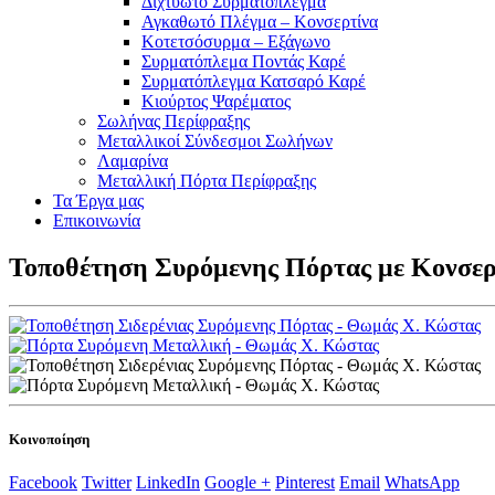
Διχτυωτό Συρματόπλεγμα
Αγκαθωτό Πλέγμα – Κονσερτίνα
Κοτετσόσυρμα – Εξάγωνο
Συρματόπλεμα Ποντάς Καρέ
Συρματόπλεγμα Κατσαρό Καρέ
Κιούρτος Ψαρέματος
Σωλήνας Περίφραξης
Μεταλλικοί Σύνδεσμοι Σωλήνων
Λαμαρίνα
Μεταλλική Πόρτα Περίφραξης
Τα Έργα μας
Επικοινωνία
Τοποθέτηση Συρόμενης Πόρτας με Κονσερ
Κοινοποίηση
Facebook
Twitter
LinkedIn
Google +
Pinterest
Email
WhatsApp