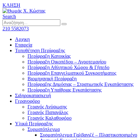
ΚΛΗΣΗ
Search
210 5582073
Αρχικη
Εταιρεία
Τοποθέτηση Περίφραξης
Περίφραξη Κατοικίας
Περίφραξη Οικοπέδου – Αγροτεμαχίου
Περίφραξη Αθλητικού Χώρου & Γήπεδο
Περίφραξη Επαγγελματικού Συγκροτήματος
Βιομηχανική Περίφραξη
Περίφραξης Δημόσιας – Στρατιωτικής Εγκατάστασης
Περίφραξη Υπαίθριας Εγκατάστασης
Σιδηροκατασκευή
Γερανοφόρο
Γερανός Ανύψωσης
Γερανός Παπαγάλος
Γερανός Καλαθοφόρο
Υλικά Περίφραξης
Συρματόπλεγμα
Συρματόπλεγμα Γαλβανιζέ – Πλαστικοποιημένο