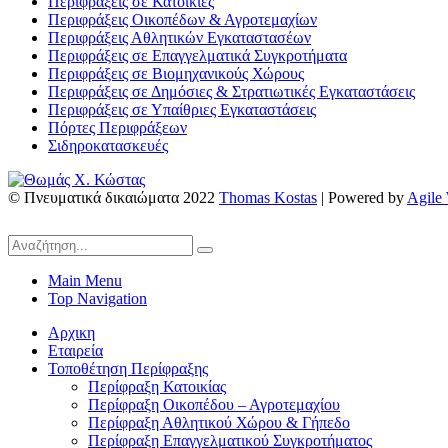
Περιφράξεις σε Κατοικίες
Περιφράξεις Οικοπέδων & Αγροτεμαχίων
Περιφράξεις Αθλητικών Εγκαταστασέων
Περιφράξεις σε Επαγγελματικά Συγκροτήματα
Περιφράξεις σε Βιομηχανικούς Χώρους
Περιφράξεις σε Δημόσιες & Στρατιωτικές Εγκαταστάσεις
Περιφράξεις σε Υπαίθριες Εγκαταστάσεις
Πόρτες Περιφράξεων
Σιδηροκατασκευές
© Πνευματικά δικαιώματα 2022
Thomas Kostas
| Powered by
Agile
Main Menu
Top Navigation
Αρχικη
Εταιρεία
Τοποθέτηση Περίφραξης
Περίφραξη Κατοικίας
Περίφραξη Οικοπέδου – Αγροτεμαχίου
Περίφραξη Αθλητικού Χώρου & Γήπεδο
Περίφραξη Επαγγελματικού Συγκροτήματος