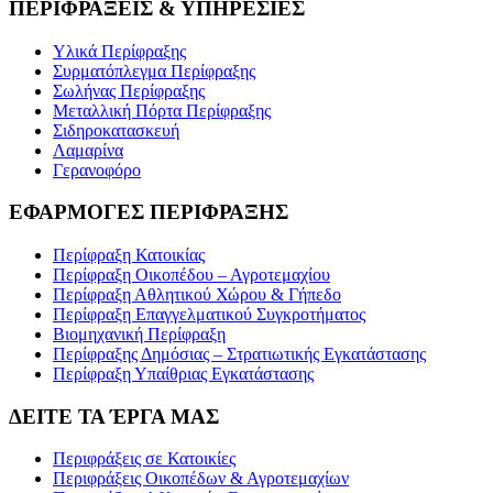
ΠΕΡΙΦΡΑΞΕΙΣ & ΥΠΗΡΕΣΙΕΣ
Υλικά Περίφραξης
Συρματόπλεγμα Περίφραξης
Σωλήνας Περίφραξης
Μεταλλική Πόρτα Περίφραξης
Σιδηροκατασκευή
Λαμαρίνα
Γερανοφόρο
ΕΦΑΡΜΟΓΕΣ ΠΕΡΙΦΡΑΞΗΣ
Περίφραξη Κατοικίας
Περίφραξη Οικοπέδου – Αγροτεμαχίου
Περίφραξη Αθλητικού Χώρου & Γήπεδο
Περίφραξη Επαγγελματικού Συγκροτήματος
Βιομηχανική Περίφραξη
Περίφραξης Δημόσιας – Στρατιωτικής Εγκατάστασης
Περίφραξη Υπαίθριας Εγκατάστασης
ΔΕΙΤΕ ΤΑ ΈΡΓΑ ΜΑΣ
Περιφράξεις σε Κατοικίες
Περιφράξεις Οικοπέδων & Αγροτεμαχίων