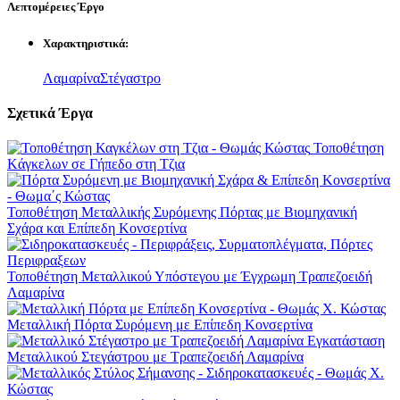
Λεπτομέρειες
Έργο
Χαρακτηριστικά:
Λαμαρίνα
Στέγαστρο
Σχετικά
Έργα
Τοποθέτηση
Kάγκελων σε Γήπεδο στη Τζια
Τοποθέτηση Μεταλλικής Συρόμενης Πόρτας με Βιομηχανική
Σχάρα και Επίπεδη Κονσερτίνα
Τοποθέτηση Μεταλλικού Υπόστεγου με Έγχρωμη Τραπεζοειδή
Λαμαρίνα
Μεταλλική Πόρτα Συρόμενη με Επίπεδη Κονσερτίνα
Εγκατάσταση
Μεταλλικού Στεγάστρου με Τραπεζοειδή Λαμαρίνα