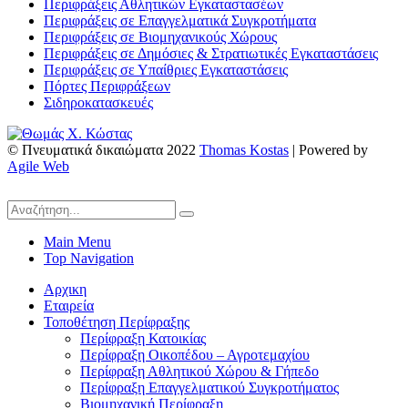
Περιφράξεις Αθλητικών Εγκαταστασέων
Περιφράξεις σε Επαγγελματικά Συγκροτήματα
Περιφράξεις σε Βιομηχανικούς Χώρους
Περιφράξεις σε Δημόσιες & Στρατιωτικές Εγκαταστάσεις
Περιφράξεις σε Υπαίθριες Εγκαταστάσεις
Πόρτες Περιφράξεων
Σιδηροκατασκευές
© Πνευματικά δικαιώματα 2022
Thomas Kostas
| Powered by
Agile Web
Main Menu
Top Navigation
Αρχικη
Εταιρεία
Τοποθέτηση Περίφραξης
Περίφραξη Κατοικίας
Περίφραξη Οικοπέδου – Αγροτεμαχίου
Περίφραξη Αθλητικού Χώρου & Γήπεδο
Περίφραξη Επαγγελματικού Συγκροτήματος
Βιομηχανική Περίφραξη