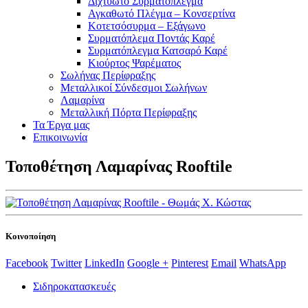
Διχτυωτό Συρματόπλεγμα
Αγκαθωτό Πλέγμα – Κονσερτίνα
Κοτετσόσυρμα – Εξάγωνο
Συρματόπλεμα Ποντάς Καρέ
Συρματόπλεγμα Κατσαρό Καρέ
Κιούρτος Ψαρέματος
Σωλήνας Περίφραξης
Μεταλλικοί Σύνδεσμοι Σωλήνων
Λαμαρίνα
Μεταλλική Πόρτα Περίφραξης
Τα Έργα μας
Επικοινωνία
Τοποθέτηση Λαμαρίνας Rooftile
Κοινοποίηση
Facebook
Twitter
LinkedIn
Google +
Pinterest
Email
WhatsApp
Σιδηροκατασκευές