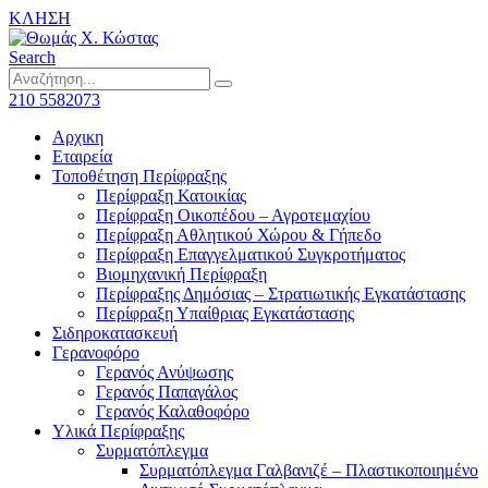
ΚΛΗΣΗ
Search
210 5582073
Αρχικη
Εταιρεία
Τοποθέτηση Περίφραξης
Περίφραξη Κατοικίας
Περίφραξη Οικοπέδου – Αγροτεμαχίου
Περίφραξη Αθλητικού Χώρου & Γήπεδο
Περίφραξη Επαγγελματικού Συγκροτήματος
Βιομηχανική Περίφραξη
Περίφραξης Δημόσιας – Στρατιωτικής Εγκατάστασης
Περίφραξη Υπαίθριας Εγκατάστασης
Σιδηροκατασκευή
Γερανοφόρο
Γερανός Ανύψωσης
Γερανός Παπαγάλος
Γερανός Καλαθοφόρο
Υλικά Περίφραξης
Συρματόπλεγμα
Συρματόπλεγμα Γαλβανιζέ – Πλαστικοποιημένο