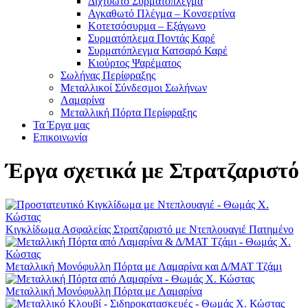
Διχτυωτό Συρματόπλεγμα
Αγκαθωτό Πλέγμα – Κονσερτίνα
Κοτετσόσυρμα – Εξάγωνο
Συρματόπλεμα Ποντάς Καρέ
Συρματόπλεγμα Κατσαρό Καρέ
Κιούρτος Ψαρέματος
Σωλήνας Περίφραξης
Μεταλλικοί Σύνδεσμοι Σωλήνων
Λαμαρίνα
Μεταλλική Πόρτα Περίφραξης
Τα Έργα μας
Επικοινωνία
Έργα σχετικά με Στρατζαριστό
Kιγκλίδωμα Ασφαλείας Στρατζαριστό με Ντεπλουαγιέ Πατημένο
Μεταλλική Μονόφυλλη Πόρτα με Λαμαρίνα και Δ/ΜΑΤ Τζάμι
Μεταλλική Μονόφυλλη Πόρτα με Λαμαρίνα