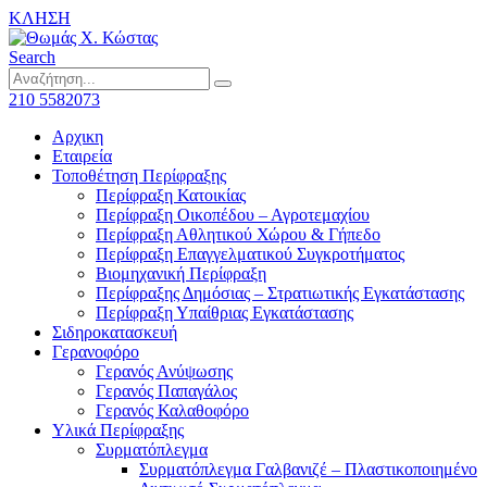
ΚΛΗΣΗ
Search
210 5582073
Αρχικη
Εταιρεία
Τοποθέτηση Περίφραξης
Περίφραξη Κατοικίας
Περίφραξη Οικοπέδου – Αγροτεμαχίου
Περίφραξη Αθλητικού Χώρου & Γήπεδο
Περίφραξη Επαγγελματικού Συγκροτήματος
Βιομηχανική Περίφραξη
Περίφραξης Δημόσιας – Στρατιωτικής Εγκατάστασης
Περίφραξη Υπαίθριας Εγκατάστασης
Σιδηροκατασκευή
Γερανοφόρο
Γερανός Ανύψωσης
Γερανός Παπαγάλος
Γερανός Καλαθοφόρο
Υλικά Περίφραξης
Συρματόπλεγμα
Συρματόπλεγμα Γαλβανιζέ – Πλαστικοποιημένο