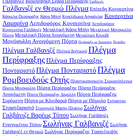
Γαλβανιζέ
Βιομηχανική Σχάρα Περίφραξης
Γαλβάνιζε
Γαλβανιζέ εν Θερμώ Πλέγμα
Επίπεδη Κονσερτίνα
Κονσερτίνα
Κάγκελα Περίφραξης
Κάσα Μπινί
Κιγκλίδωμα Ασφαλείας
Λαμαρίνα
Λεπιδοφόρος Κονσερτίνα
Λεπιδοφόρος
Μεταλλική Κάσα Μπίνι
Κονσερτίνα Γαλβάνιζε
Μεταλλική Μονόφυλλη
Μεταλλική Πόρτα Ανοιγόμενη
Πόρτα
Μεταλλικό Κλουβί
Μονόφυλλη Ανοιγόμενη Πόρτα
Περίφραξη με Λαμαρίνα
Περσίδες
Πλέγμα
Πλέγμα Γαλβανιζέ
Πλέγμα Διχτυωτό
Περίφραξης
Πλέγμα Περίφραξης
Πλέγμα
Πλέγμα Πονταριστό
Πονταριστό
Ρομβοειδούς Οπής
Πλαστικοποιημένο Συρματόπλεγμα
Πόρτα Περίφραξης
Πόρτα Περίφραξης
Πόρτα Μονόφυλλη
Πόρτα Περίφραξης
Ανοιγόμενη
Πόρτα Περίφραξης Δίφυλλη
Συρόμενη
Πόρτα με Κλειδαριά
Πόρτα με Πόμολο
Στέγαστρο
Σωλήνας
Στρατζαριστό
Στρογγυλό Μασίφ Πλαίσιο
Γαλβάνιζε Βαρέως Τύπου
Σωλήνας Γαλβάνιζε
Σωλήνας Γαλβανιζέ
Ενισχυμένου Τύπου
Σωλήνας
Σωλήνας Περίφραξης
Γαλβανιζέ εν Θερμώ
Τραπεζοειδής