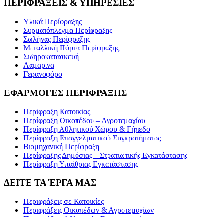
ΠΕΡΙΦΡΑΞΕΙΣ & ΥΠΗΡΕΣΙΕΣ
Υλικά Περίφραξης
Συρματόπλεγμα Περίφραξης
Σωλήνας Περίφραξης
Μεταλλική Πόρτα Περίφραξης
Σιδηροκατασκευή
Λαμαρίνα
Γερανοφόρο
ΕΦΑΡΜΟΓΕΣ ΠΕΡΙΦΡΑΞΗΣ
Περίφραξη Κατοικίας
Περίφραξη Οικοπέδου – Αγροτεμαχίου
Περίφραξη Αθλητικού Χώρου & Γήπεδο
Περίφραξη Επαγγελματικού Συγκροτήματος
Βιομηχανική Περίφραξη
Περίφραξης Δημόσιας – Στρατιωτικής Εγκατάστασης
Περίφραξη Υπαίθριας Εγκατάστασης
ΔΕΙΤΕ ΤΑ ΈΡΓΑ ΜΑΣ
Περιφράξεις σε Κατοικίες
Περιφράξεις Οικοπέδων & Αγροτεμαχίων