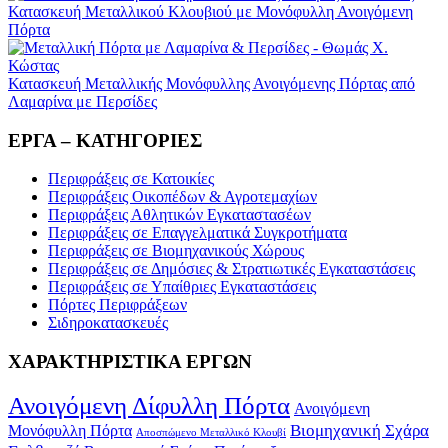
Κατασκευή Μεταλλικού Kλουβιού με Μονόφυλλη Ανοιγόμενη
Πόρτα
Κατασκευή Μεταλλικής Μονόφυλλης Ανοιγόμενης Πόρτας από
Λαμαρίνα με Περσίδες
ΕΡΓΑ – ΚΑΤΗΓΟΡΙΕΣ
Περιφράξεις σε Κατοικίες
Περιφράξεις Οικοπέδων & Αγροτεμαχίων
Περιφράξεις Αθλητικών Εγκαταστασέων
Περιφράξεις σε Επαγγελματικά Συγκροτήματα
Περιφράξεις σε Βιομηχανικούς Χώρους
Περιφράξεις σε Δημόσιες & Στρατιωτικές Εγκαταστάσεις
Περιφράξεις σε Υπαίθριες Εγκαταστάσεις
Πόρτες Περιφράξεων
Σιδηροκατασκευές
ΧΑΡΑΚΤΗΡΙΣΤΙΚΑ ΕΡΓΩΝ
Ανοιγόμενη Δίφυλλη Πόρτα
Ανοιγόμενη
Βιομηχανική Σχάρα
Μονόφυλλη Πόρτα
Αποσπώμενο Μεταλλικό Κλουβί